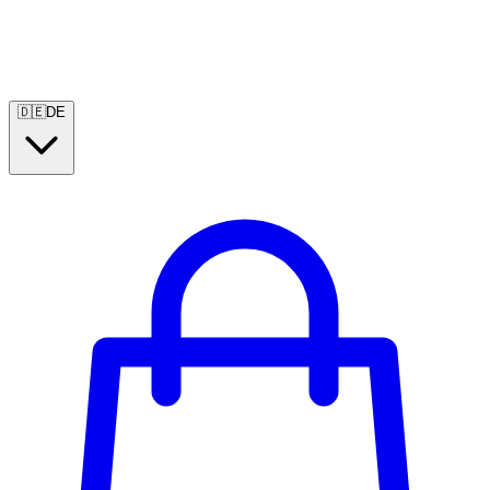
🇩🇪
DE