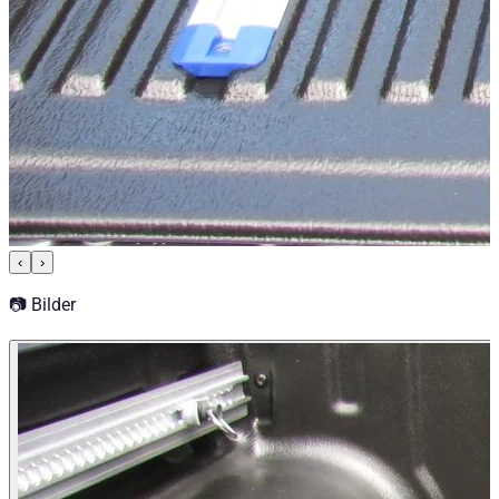
‹
›
📷 Bilder