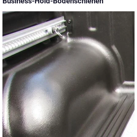
Business-Hold-Bodenschienen
Multifunktionales Verzurrsystem aus robusten Aluminiumschien
Technische Daten
Nettogewicht
:
6.3
kg
Bruttogewicht
:
6.3
kg
Einbauzeit
:
90
Konfigurationsvarianten
:
1
Preis ab
:
356,12
€
inkl. MwSt.
Fahrzeugkompatibilität
Passend für
Ford Ranger Baujahr ab 2016+ (Facelift) Doppelkabine
Ford Ranger Baujahr ab 2012+ Doppelkabine
Kategorien
Pick-up accessories
Storage & load securing systems