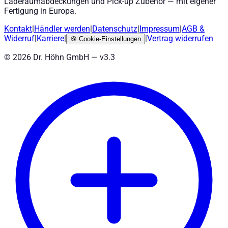
Laderaumabdeckungen und Pick-up Zubehör — mit eigener
Fertigung in Europa.
Kontakt
|
Händler werden
|
Datenschutz
|
Impressum
|
AGB
&
Widerruf
|
Karriere
|
|
Vertrag widerrufen
🍪
Cookie-Einstellungen
©
2026
Dr. Höhn GmbH — v
3.3