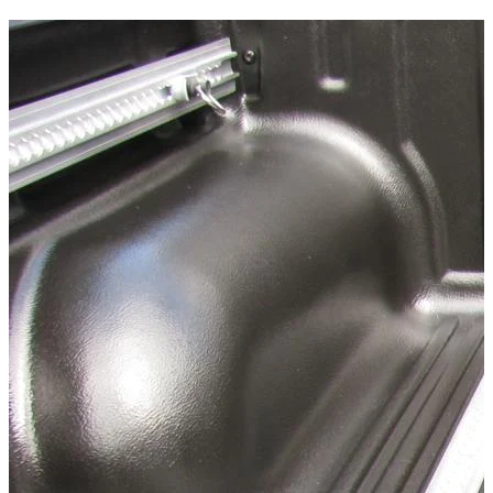
Multifunktionales Verzurrsystem aus robusten Aluminiumschien
Technische Daten
Nettogewicht
:
5.7
kg
Bruttogewicht
:
6.2
kg
Konfigurationsvarianten
:
1
Preis ab
:
405,11
€
inkl. MwSt.
Fahrzeugkompatibilität
Passend für
Fiat Fullback Baujahr ab 2016+ Double Cab
Kategorien
Pick-up accessories
Storage & load securing systems