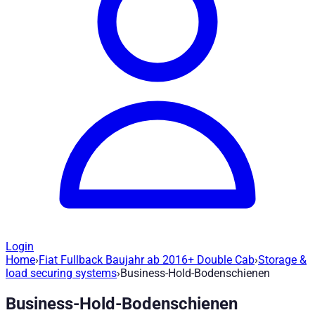
Login
Home
›
Fiat Fullback Baujahr ab 2016+ Double Cab
›
Storage &
Business-Hold-Bodenschienen - H373
— 
load securing systems
›
Business-Hold-Bodenschienen
Business-Hold-Bodenschienen
Artikel-Nr
:
H373
|
Marke
: Road Ranger® |
Hersteller
:
Road Rang