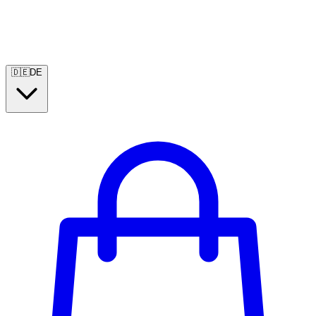
🇩🇪
DE