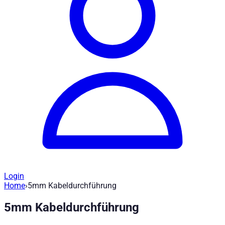
Login
Home
›
5mm Kabeldurchführung
Ersatzteile Alucover - 5mm Kabeldurchf
5mm Kabeldurchführung
Artikel-Nr
:
H721
|
Marke
: Road Ranger® |
Hersteller
:
Road Rang