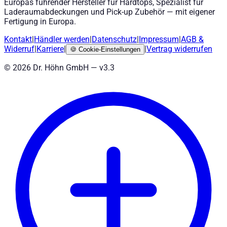
Europas führender Hersteller für Hardtops, Spezialist für
Laderaumabdeckungen und Pick-up Zubehör — mit eigener
Fertigung in Europa.
Kontakt
|
Händler werden
|
Datenschutz
|
Impressum
|
AGB
&
Widerruf
|
Karriere
|
|
Vertrag widerrufen
🍪
Cookie-Einstellungen
©
2026
Dr. Höhn GmbH — v
3.3