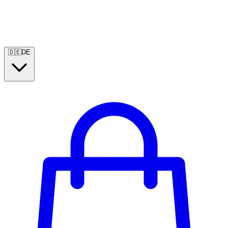
🇩🇪
DE