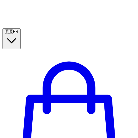
🇫🇷
FR