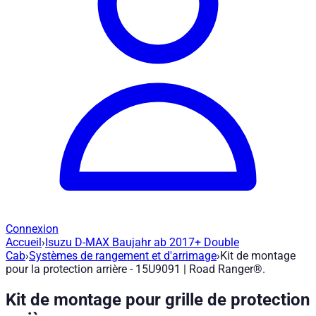
Connexion
Accueil
›
Isuzu D-MAX Baujahr ab 2017+ Double
Kit de montage pour la protection arriè
Cab
›
Systèmes de rangement et d'arrimage
›
Kit de montage
pour la protection arrière - 15U9091 | Road Ranger®.
Réf. article
:
15U9091
|
Marque
: Road Ranger® |
Fabricant
:
Roa
Kit de montage pour grille de protection
Kit de montage pour garde-boue arrière - Isuzu D-MAX Ann