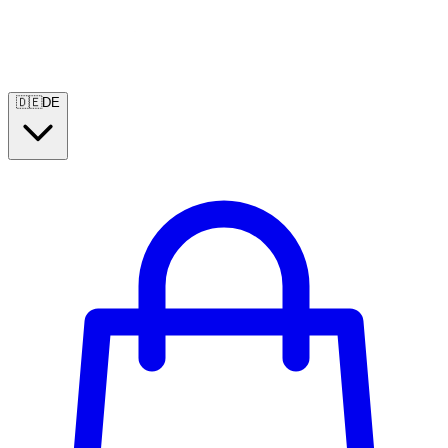
🇩🇪
DE