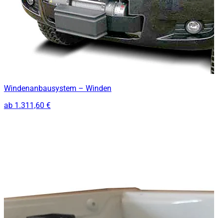
Windenanbausystem – Winden
ab
1.311,60 €