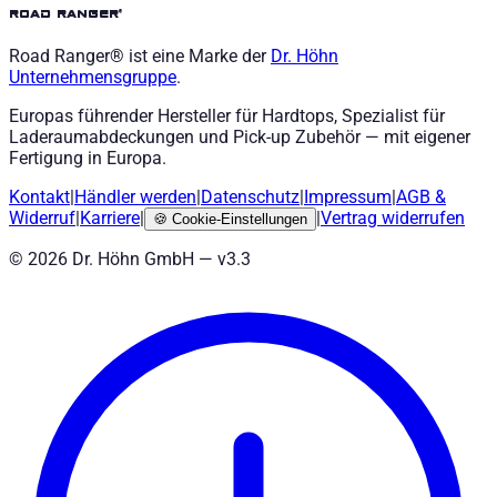
road ranger®
Road Ranger® ist eine Marke der
Dr. Höhn
Unternehmensgruppe
.
Europas führender Hersteller für Hardtops, Spezialist für
Laderaumabdeckungen und Pick-up Zubehör — mit eigener
Fertigung in Europa.
Kontakt
|
Händler werden
|
Datenschutz
|
Impressum
|
AGB
&
Widerruf
|
Karriere
|
|
Vertrag widerrufen
🍪
Cookie-Einstellungen
©
2026
Dr. Höhn GmbH — v
3.3