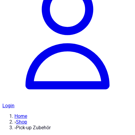
Login
Home
›
Shop
›
Pick-up Zubehör