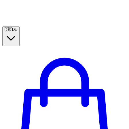
🇩🇪
DE