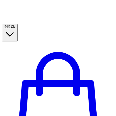
🇩🇪
DE