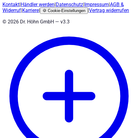
Kontakt
|
Händler werden
|
Datenschutz
|
Impressum
|
AGB
&
Widerruf
|
Karriere
|
|
Vertrag widerrufen
🍪
Cookie-Einstellungen
©
2026
Dr. Höhn GmbH — v
3.3