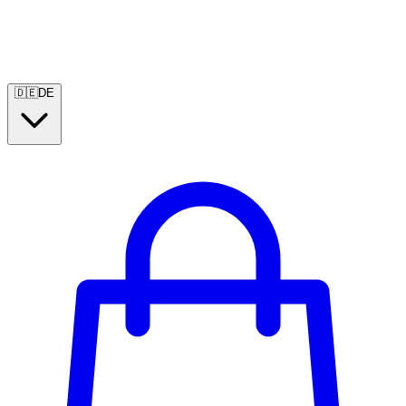
🇩🇪
DE