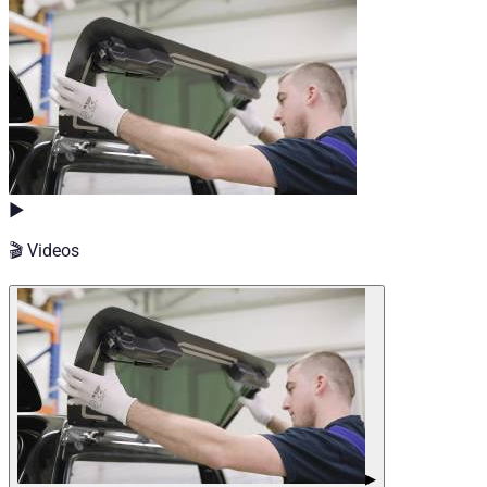
🔧 Kunststoffblende oberhalb des Seitenfensters — rechts.
Technische Daten
Nettogewicht
:
1.5
kg
Bruttogewicht
:
1.5
kg
Konfigurationsvarianten
:
1
Einbaupartner erforderlich
:
Ja
Preis ab
:
143,64
€
inkl. MwSt.
▶
🎬 Videos
▶