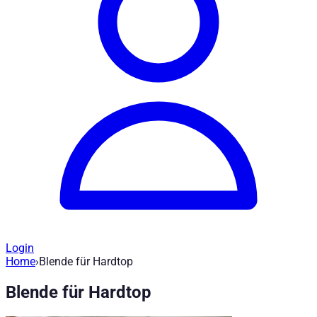
Login
Home
›
Blende für Hardtop
Ersatzteile Hardtop - Blende für Hardto
Blende für Hardtop
Artikel-Nr
:
ET710084
|
Marke
: Road Ranger® |
Hersteller
:
Road 