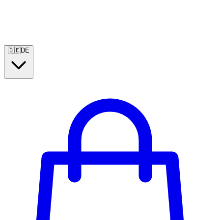
🇩🇪
DE