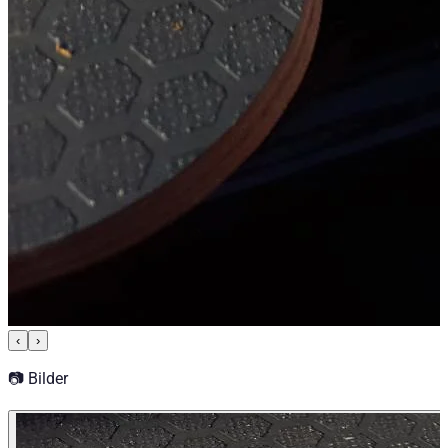
‹
›
📷 Bilder