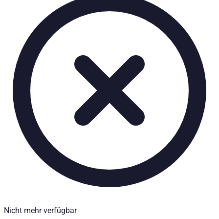
Ladeflächenauszug bis 75% und in 3 Stufen arretierbar. Nissa
Technische Daten
Nettogewicht
:
70
kg
Bruttogewicht
:
70
kg
Einbauzeit
:
90
Einbaupartner erforderlich
:
Ja
Preis ab
:
768,00
€
inkl. MwSt.
Fahrzeugkompatibilität
Passend für
Nissan Navara (D40) Baujahr ab 2005 - 2015 Doppelkabi
Kategorien
Pick-up accessories
Extendable load floor & second load level
Nicht mehr verfügbar