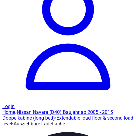
Login
Home
›
Nissan Navara (D40) Baujahr ab 2005 - 2015
Ausziehbare Ladefläche - 401597
— Road
Doppelkabine (long bed)
›
Extendable load floor & second load
level
›
Ausziehbare Ladefläche
Artikel-Nr
:
401597
|
Marke
: Road Ranger® |
Hersteller
:
Road Ra