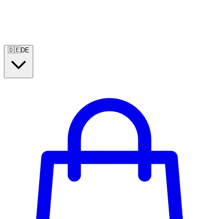
🇩🇪
DE