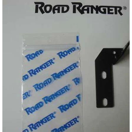
🔧 Aussteller für die Gasdruckfeder der linken Seitenklappe, 
Technische Daten
Nettogewicht
:
0.5
kg
Bruttogewicht
:
0.6
kg
Einbauzeit
:
5
Tauschzeit
:
10
Konfigurationsvarianten
:
1
Preis ab
:
21,60
€
inkl. MwSt.