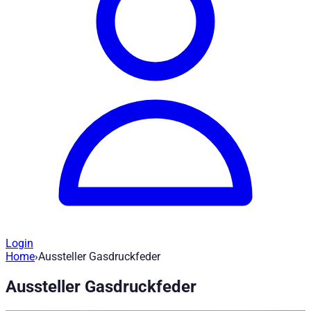
Login
Home
›
Aussteller Gasdruckfeder
Ersatzteile Hardtop - Aussteller Gasdru
Aussteller Gasdruckfeder
Artikel-Nr
:
ET400102
|
Marke
: Road Ranger® |
Hersteller
:
Road 