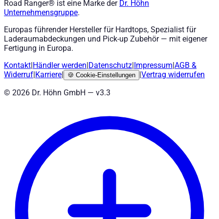
Road Ranger® ist eine Marke der
Dr. Höhn
Unternehmensgruppe
.
Europas führender Hersteller für Hardtops, Spezialist für
Laderaumabdeckungen und Pick-up Zubehör — mit eigener
Fertigung in Europa.
Kontakt
|
Händler werden
|
Datenschutz
|
Impressum
|
AGB
&
Widerruf
|
Karriere
|
|
Vertrag widerrufen
🍪
Cookie-Einstellungen
©
2026
Dr. Höhn GmbH — v
3.3