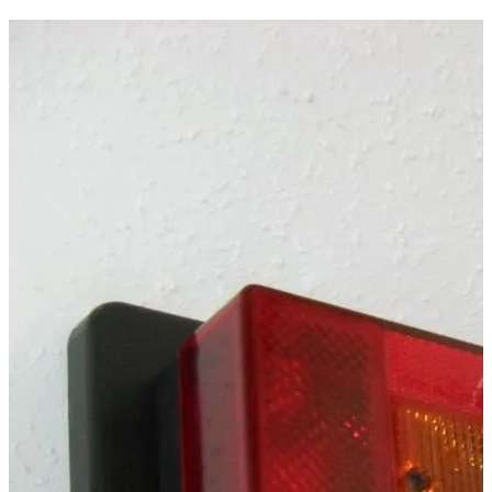
💡 Lampenträger für die StVO-konforme Verlängerung der Ladef
Technische Daten
Nettogewicht
:
3
kg
Bruttogewicht
:
3.5
kg
Konfigurationsvarianten
:
1
Preis ab
:
56,00
€
inkl. MwSt.
Fahrzeugkompatibilität
Passend für
Volkswagen Amarok Baujahr ab 2016+ (V6) Doppelkabi
Volkswagen Amarok Baujahr ab 2010 Doppelkabine
Kategorien
Pick-up accessories
Ramps