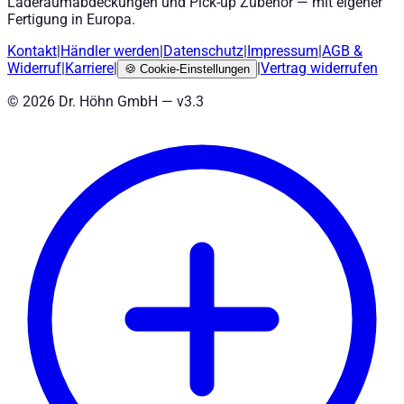
Laderaumabdeckungen und Pick-up Zubehör — mit eigener
Fertigung in Europa.
Kontakt
|
Händler werden
|
Datenschutz
|
Impressum
|
AGB
&
Widerruf
|
Karriere
|
|
Vertrag widerrufen
🍪
Cookie-Einstellungen
©
2026
Dr. Höhn GmbH — v
3.3