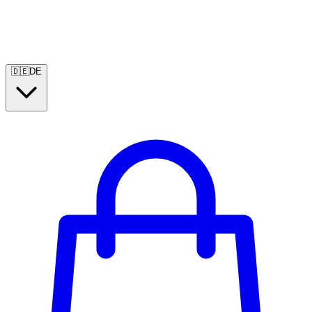
🇩🇪
DE