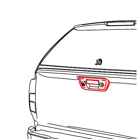
🔒 Zentralverriegelung für die Fahrzeug-Heckklappe — Road Ran
Technische Daten
Nettogewicht
:
1
kg
Bruttogewicht
:
1.1
kg
Konfigurationsvarianten
:
1
Preis ab
:
249,00
€
inkl. MwSt.
Fahrzeugkompatibilität
Passend für
Isuzu D-MAX Baujahr ab 2025+ Double Cab
Isuzu D-MAX Baujahr ab 2020 Single Cab
Isuzu D-MAX Baujahr ab 2020 Double Cab
Isuzu D-MAX Baujahr ab 2020 Space Cab
Kategorien
Pick-up accessories