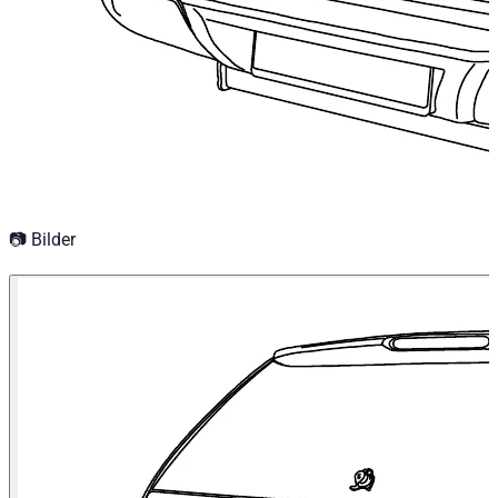
Storage & load securing systems
📷 Bilder