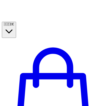
🇩🇪
DE