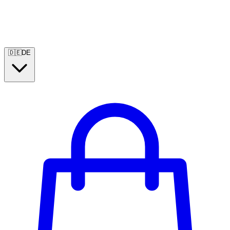
🇩🇪
DE