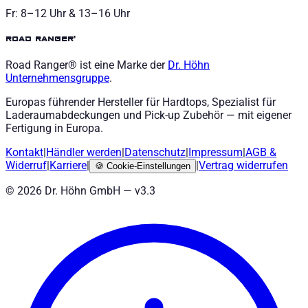
Fr: 8–12 Uhr & 13–16 Uhr
road ranger®
Road Ranger® ist eine Marke der
Dr. Höhn
Unternehmensgruppe
.
Europas führender Hersteller für Hardtops, Spezialist für
Laderaumabdeckungen und Pick-up Zubehör — mit eigener
Fertigung in Europa.
Kontakt
|
Händler werden
|
Datenschutz
|
Impressum
|
AGB
&
Widerruf
|
Karriere
|
|
Vertrag widerrufen
🍪
Cookie-Einstellungen
©
2026
Dr. Höhn GmbH — v
3.3