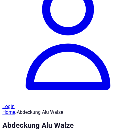
Login
Home
›
Abdeckung Alu Walze
Ersatzteile Roll-N-Lock - Abdeckung Alu
Abdeckung Alu Walze
Artikel-Nr
:
H917
|
Marke
: Road Ranger® |
Hersteller
:
Road Rang