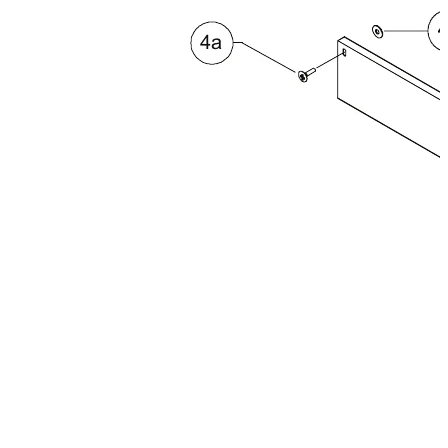
🔧 Abdeckung Alu-Walze — Ersatzteil für Road Ranger® Roll-
Technische Daten
Nettogewicht
:
5
kg
Bruttogewicht
:
5.5
kg
Konfigurationsvarianten
:
1
Preis ab
:
267,75
€
inkl. MwSt.